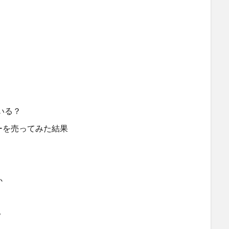
いる？
ーを売ってみた結果
！
か
？